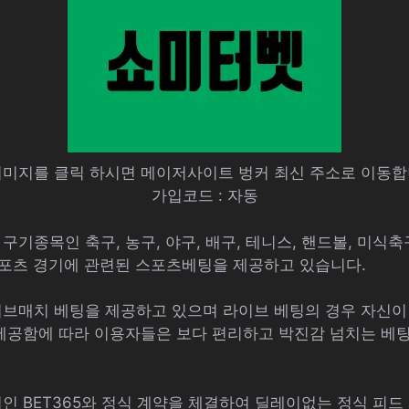
이미지를 클릭 하시면 메이저사이트 벙커 최신 주소로 이동합
가입코드 : 자동
기종목인 축구, 농구, 야구, 배구, 테니스, 핸드볼, 미식
 스포츠 경기에 관련된 스포츠베팅을 제공하고 있습니다.
브매치 베팅을 제공하고 있으며 라이브 베팅의 경우 자신이
제공함에 따라 이용자들은 보다 편리하고 박진감 넘치는 베팅
인 BET365와 정식 계약을 체결하여 딜레이없는 정식 피드