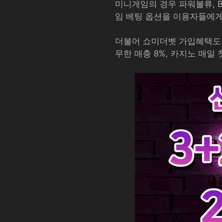
미니게임의 경우 파워볼류, 
임 베팅 옵션을 이용자들에게
더불어 쇼미더벳 가입혜택도 
무한 매충 8%, 카지노 매일