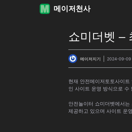
컨
메이저천사
텐
츠
로
건
쇼미더벳 –
너
뛰
기
메이저지기
2024-09-09
현재 안전메이저토토사이트 업
인 사이트 운영 방식으로 
안전놀이터 쇼미더벳에서는 최
제공하고 있으며 사이트 운영