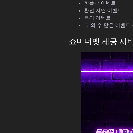
한폴낙 이벤트
환전 지연 이벤트
복귀 이벤트
그 외 수 많은 이벤트
쇼미더벳 제공 서비