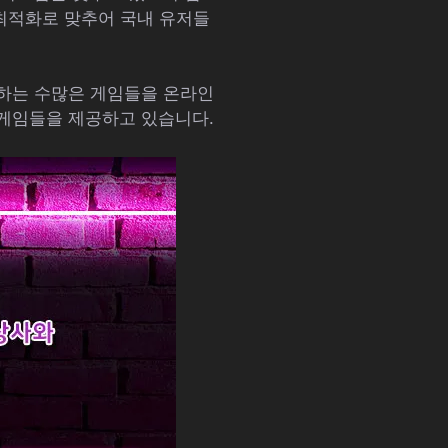
최적화로 맞추어 국내 유저들
하는 수많은 게임들을 온라인
롯게임들을 제공하고 있습니다.