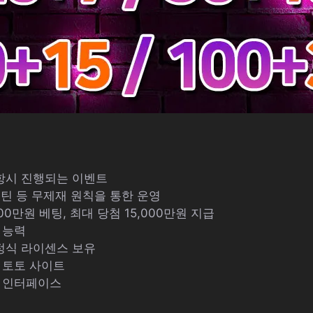
 항시 진행되는 이벤트
 루틴 등 무제재 원칙을 통한 운영
00만원 베팅, 최대 당첨 15,000만원 지급
 능력
정식 라이센스 보유
 토토 사이트
 인터페이스