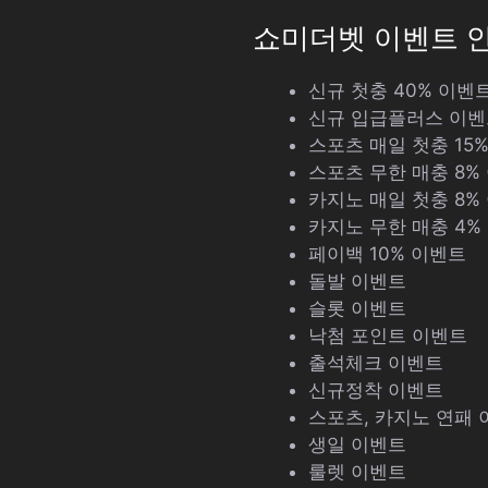
쇼미더벳 이벤트 
신규 첫충 40% 이벤
신규 입급플러스 이벤
스포츠 매일 첫충 15
스포츠 무한 매충 8%
카지노 매일 첫충 8%
카지노 무한 매충 4%
페이백 10% 이벤트
돌발 이벤트
슬롯 이벤트
낙첨 포인트 이벤트
출석체크 이벤트
신규정착 이벤트
스포츠, 카지노 연패
생일 이벤트
룰렛 이벤트