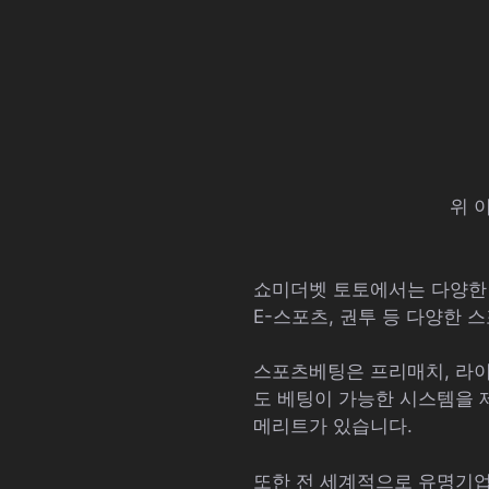
위 
쇼미더벳 토토에서는 다양한 구
E-스포츠, 권투 등 다양한
스포츠베팅은 프리매치, 라이
도 베팅이 가능한 시스템을 
메리트가 있습니다.
또한 전 세계적으로 유명기업