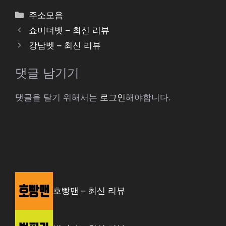
카
주소모음
테
쇼미더벳 – 최신 리뷰
고
강남벳 – 최신 리뷰
리
댓글 남기기
댓글을 달기 위해서는
로그인
해야합니다.
호빵맨 – 최신 리뷰