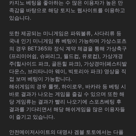
카지노 베팅을 좋아하는 수 많은 이용자가 높은 만
족감을 바탕으로 해당 토지노 웹사이트를 이용하고
있습니다.
또한 제공되는 미니게임은 파워볼류, 사다리류 등
국내 인기 미니게임 류 베팅이 가능하며 가상스포츠
의 경우 BET365와 정식 계약 체결을 통해 가상축구
(프리미어쉽, 슈퍼리그, 월드컵, 유로컵), 가상개경
주(힐사이드 파크, 골든힐 파크), 가상경마(페스티발
다운스, 브리타니아 웨이, 빅토리아 파크) 영상을 직
접 보며 베팅이 가능합니다.
해쉬게임의 경우 룰렛, 하이로우, 바카라 등 베팅 시
바로 결과가 나오는 게임을 즐길 수 있으며 또한 해
당 게임류는 결과가 빨리 나오기에 스포츠베팅 후
결과를 기다리면서 해당 해쉬게임을 많은 이용자들
이 즐기고 있습니다.
안전메이저사이트의 대명사 겜블 토토에서는 다폴