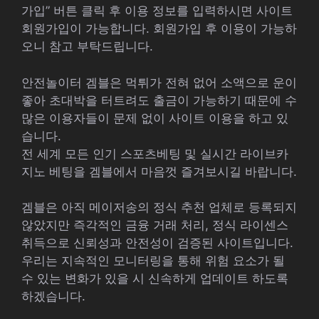
가입” 버튼 클릭 후 이용 정보를 입력하시면 사이트
회원가입이 가능합니다. 회원가입 후 이용이 가능하
오니 참고 부탁드립니다.
안전놀이터 겜블은 먹튀가 전혀 없어 소액으로 운이
좋아 초대박을 터트려도 출금이 가능하기 때문에 수
많은 이용자들이 문제 없이 사이트 이용을 하고 있
습니다.
전 세계 모든 인기 스포츠베팅 및 실시간 라이브카
지노 베팅을 겜블에서 마음껏 즐겨보시길 바랍니다.​
겜블은 아직 메이저송의 정식 추천 업체로 등록되지
않았지만 즉각적인 금융 거래 처리, 정식 라이센스
취득으로 신뢰성과 안전성이 검증된 사이트입니다.
우리는 지속적인 모니터링을 통해 위험 요소가 될
수 있는 변화가 있을 시 신속하게 업데이트 하도록
하겠습니다.