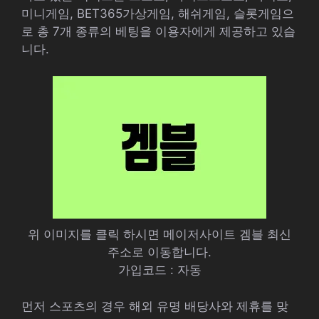
미니게임, BET365가상게임, 해쉬게임, 슬롯게임으
로 총 7개 종류의 베팅을 이용자에게 제공하고 있습
니다.
위 이미지를 클릭 하시면 메이저사이트 겜블 최신
주소로 이동합니다.
가입코드 : 자동
먼저 스포츠의 경우 해외 유명 배당사와 제휴를 맞