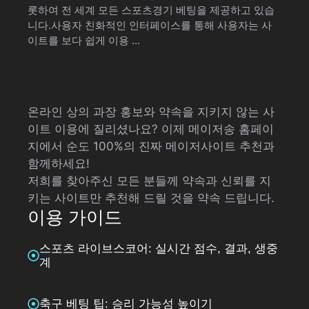
롯하여 전 세계 모든 스포츠경기 베팅을 제공하고 있습
니다.사용자 친화적인 인터페이스를 통해 사용자는 사
이트를 보다 쉽게 이용 ...
온라인 상의 과장 홍보와 약속을 지키지 않는 사
이트 이용에 질리셨나요? 이제 메이저송 홈페이
지에서 순도 100%의 진짜 메이저사이트 추천과
함께하세요!
저희를 찾아주신 모든 분들께 약속과 신뢰를 지
키는 사이트만 추천해 드릴 것을 약속 드립니다.
이용 가이드
스포츠 라이브스코어: 실시간 점수, 결과, 생중
계
축구 베팅 팁: 승리 가능성 높이기