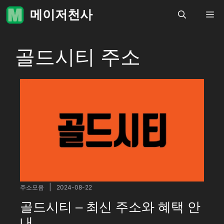
컨
메이저천사
메
텐
츠
로
뉴
골드시티 주소
건
너
뛰
기
|
주소모음
2024-08-22
골드시티 – 최신 주소와 혜택 안
내